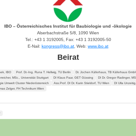
IBO – Österreichisches Institut für Baubiologie und -ökologie
Alserbachstraße 5/8, 1090 Wien
Tel.: +43 1 3192005, Fax: +43 1 3192005-50
E-Nail:
kongress@ibo.at
, Web:
www.ibo.at
Beirat
ek, IBO
Prof. Dr.-Ing. Runa T. Hellwig, TU Berlin
Dr. Jochen Käferhaus, TB Käferhaus Gmb
rreicher, MSc., Universität Stuttgart
DI Klaus Paar, GET Güssing
DI Dr. Gregor Radinger, MSc
ie.Umwelt Cluster Niederösterreich
Ass.Prof. DI Dr. Karin Stieldorf, TU Wien
DI Ulla Unzeit
mas Zelger, FH Technikum Wien
r