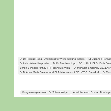
DI Dr. Helmut Floegl, Universität für Weiterbildung, Krems
DI Susanne Forman
DI Arch Helmut Krapmeier
DI Dr. Bernhard Lipp, IBO
Prof. DI Dr. Doris Öste
Simon Schneider MSc., FH Technikum Wien
DI Michaela Smertnig, Bau.Energ
DI Dr Anna Maria Fulterer und DI Tobias Weiss, AEE INTEC, Gleisdorf
DI Tho
Kongressorganisation: Dr. Tobias Waltjen
Administration: Gudrun Dorninge