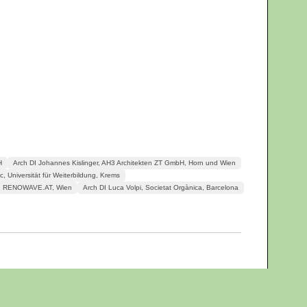
H
Arch DI Johannes Kislinger, AH3 Architekten ZT GmbH, Horn und Wien
, Universität für Weiterbildung, Krems
ig, RENOWAVE.AT, Wien
Arch DI Luca Volpi, Societat Orgànica, Barcelona