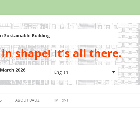
n Sustainable Building
in shape! It’s all there.
5 March 2026
English
Skip to content
S
ABOUT BAUZ!
IMPRINT