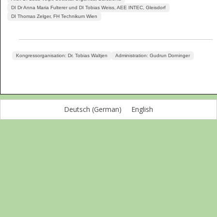
DI Dr Anna Maria Fulterer und DI Tobias Weiss, AEE INTEC, Gleisdorf
DI Thomas Zelger, FH Technikum Wien
Kongressorganisation: Dr. Tobias Waltjen
Administration: Gudrun Dorninger
Deutsch
(
German
)
English