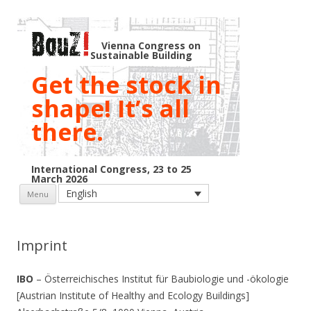
Vienna Congress on
Sustainable Building
Get the stock in
shape! It’s all
there.
International Congress, 23 to 25
March 2026
Skip to content
English
Menu
Imprint
IBO
– Österreichisches Institut für Baubiologie und -ökologie
[Austrian Institute of Healthy and Ecology Buildings]