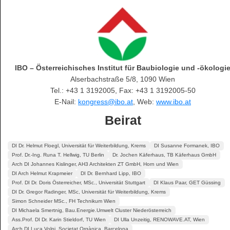
IBO – Österreichisches Institut für Baubiologie und -ökologi
Alserbachstraße 5/8, 1090 Wien
Tel.: +43 1 3192005, Fax: +43 1 3192005-50
E-Nail:
kongress@ibo.at
, Web:
www.ibo.at
Beirat
DI Dr. Helmut Floegl, Universität für Weiterbildung, Krems
DI Susanne Formanek, IBO
Prof. Dr.-Ing. Runa T. Hellwig, TU Berlin
Dr. Jochen Käferhaus, TB Käferhaus GmbH
Arch DI Johannes Kislinger, AH3 Architekten ZT GmbH, Horn und Wien
DI Arch Helmut Krapmeier
DI Dr. Bernhard Lipp, IBO
Prof. DI Dr. Doris Österreicher, MSc., Universität Stuttgart
DI Klaus Paar, GET Güssing
DI Dr. Gregor Radinger, MSc, Universität für Weiterbildung, Krems
Simon Schneider MSc., FH Technikum Wien
DI Michaela Smertnig, Bau.Energie.Umwelt Cluster Niederösterreich
Ass.Prof. DI Dr. Karin Stieldorf, TU Wien
DI Ulla Unzeitig, RENOWAVE.AT, Wien
Arch DI Luca Volpi, Societat Orgànica, Barcelona