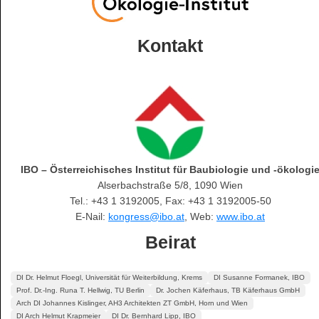
Kontakt
IBO – Österreichisches Institut für Baubiologie und -ökologi
Alserbachstraße 5/8, 1090 Wien
Tel.: +43 1 3192005, Fax: +43 1 3192005-50
E-Nail:
kongress@ibo.at
, Web:
www.ibo.at
Beirat
DI Dr. Helmut Floegl, Universität für Weiterbildung, Krems
DI Susanne Formanek, IBO
Prof. Dr.-Ing. Runa T. Hellwig, TU Berlin
Dr. Jochen Käferhaus, TB Käferhaus GmbH
Arch DI Johannes Kislinger, AH3 Architekten ZT GmbH, Horn und Wien
DI Arch Helmut Krapmeier
DI Dr. Bernhard Lipp, IBO